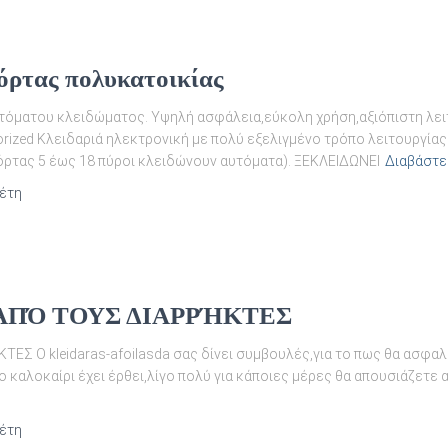
ρτας πολυκατοικίας
ματου κλειδώματος. Υψηλή ασφάλεια,εύκολη χρήση,αξιόπιστη λειτ
ed Κλειδαριά ηλεκτρονική με πολύ εξελιγμένο τρόπο λειτουργία
όρτας 5 έως 18 πύροι κλειδώνουν αυτόματα). ΞΕΚΛΕΙΔΩΝΕΙ
Διαβάστε
 έτη
ΑΠΌ ΤΟΥΣ ΔΙΑΡΡΉΚΤΕΣ
Ο kleidaras-afoilasda σας δίνει συμβουλές,για το πως θα ασφαλίσ
ο καλοκαίρι έχει έρθει,λίγο πολύ για κάποιες μέρες θα απουσιάζετε α
 έτη