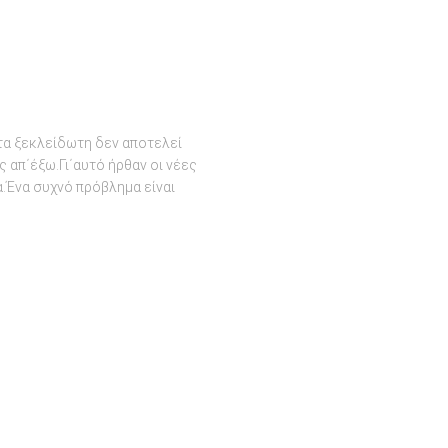
 ξεκλείδωτη δεν αποτελεί
 απ΄έξω.Γι΄αυτό ήρθαν οι νέες
.Ένα συχνό πρόβλημα είναι