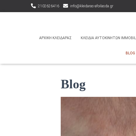
2102626416
info@kleidaras-afoilasda.gr
ΑΡΧΙΚΉ ΚΛΕΙΔΑΡΆΣ
ΚΛΕΙΔΙΆ ΑΥΤΟΚΙΝΉΤΩΝ IMMOBIL
BLOG
Blog