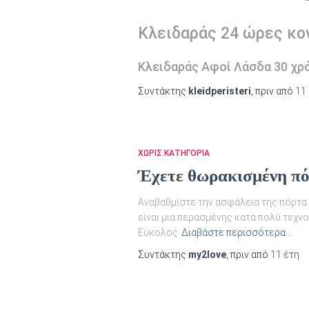
Κλειδαράς 24 ώρες κο
Κλειδαράς Αφοί Λάσδα 30 χρό
Συντάκτης
kleidperisteri
, πριν από
11
ΧΩΡΊΣ ΚΑΤΗΓΟΡΊΑ
Έχετε θωρακισμένη πό
Αναβαθμίστε την ασφάλεια της πόρτα σ
είναι μια περασμένης κατά πολύ τεχνο
Εύκολος
Διαβάστε περισσότερα…
Συντάκτης
my2love
, πριν από
11 έτη