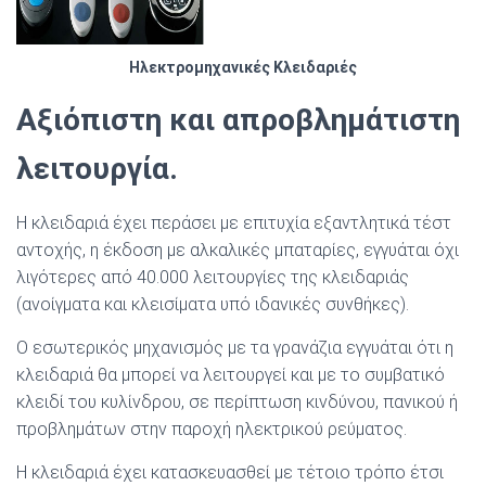
Ηλεκτρομηχανικές Κλειδαριές
Αξιόπιστη και απροβλημάτιστη
λειτουργία.
Η κλειδαριά έχει περάσει µε επιτυχία εξαντλητικά τέστ
αντοχής, η έκδοση µε αλκαλικές µπαταρίες, εγγυάται όχι
λιγότερες από 40.000
λειτουργίες της κλειδαριάς
(ανοίγµατα και κλεισίµατα υπό ιδανικές συνθήκες).
Ο εσωτερικός µηχανισµός µε τα γρανάζια εγγυάται ότι η
κλειδαριά θα µπορεί να λειτουργεί και µε το συµβατικό
κλειδί του κυλίνδρου, σε περίπτωση κινδύνου, πανικού ή
προβληµάτων στην παροχή ηλεκτρικού ρεύµατος.
Η κλειδαριά έχει κατασκευασθεί µε τέτοιο τρόπο έτσι